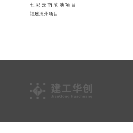
七 彩 云 南 滇 池 项 目
福建漳州项目